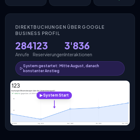
DIREKTBUCHUNGEN ÜBER GOOGLE
BUSINESS PROFIL
284
123
3'836
Anrufe
Reservierungen
Interaktionen
System gestartet: Mitte August, danach
konstanter Anstieg
▶ System Start