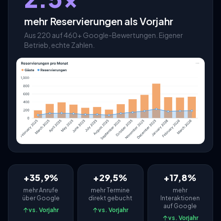
mehr Reservierungen als Vorjahr
Aus 220 auf 460+ Google-Bewertungen. Eigener
Betrieb, echte Zahlen.
+35,9%
+29,5%
+17,8%
mehr Anrufe
mehr Termine
mehr
über Google
direkt gebucht
Interaktionen
auf Google
vs. Vorjahr
vs. Vorjahr
vs. Vorjahr