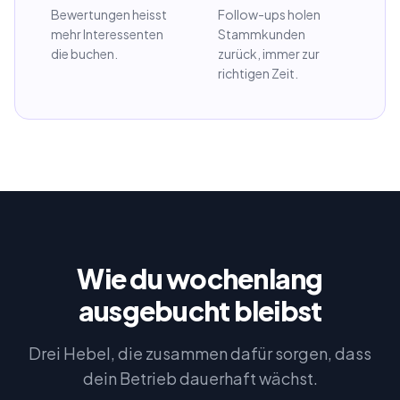
Bewertungen heisst
Follow-ups holen
mehr Interessenten
Stammkunden
die buchen.
zurück, immer zur
richtigen Zeit.
Wie du wochenlang
ausgebucht bleibst
Drei Hebel, die zusammen dafür sorgen, dass
dein Betrieb dauerhaft wächst.